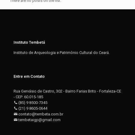
There are no posts on the list.
Instituto Tembetá
Instituto de Arqueologia e Patrimônio Cultural do Ceará.
Entre em Contato
Rua Gervásio de Castro, 302 - Bairro Farias Brito - Fortaleza-CE
- CEP: 60.015-185
(85) 9 8500-7345
(21) 9 8605-0644
contato@tembeta.com.br
tembetaigp@gmail.com