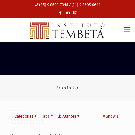
(85) 9 8500-7345 / (21) 9 8605-0644
tembeta
Categories
Tags
Authors
Show all